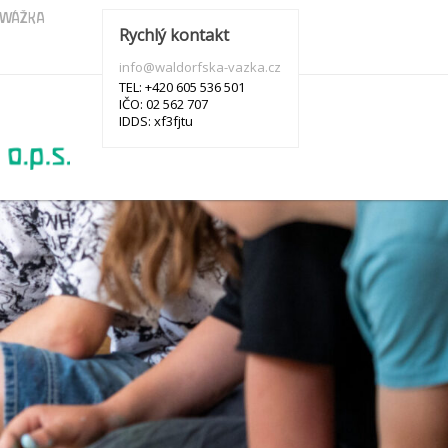
s WÁŽKA
Rychlý kontakt
info@waldorfska-vazka.cz
TEL: +420 605 536 501
IČO: 02 562 707
IDDS: xf3fjtu