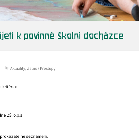
přijetí k povinné školní docházce
Aktuality
,
Zápis / Přestupy
 kritéria:
né ZŠ, o.p.s
su prokazatelně seznámeni.