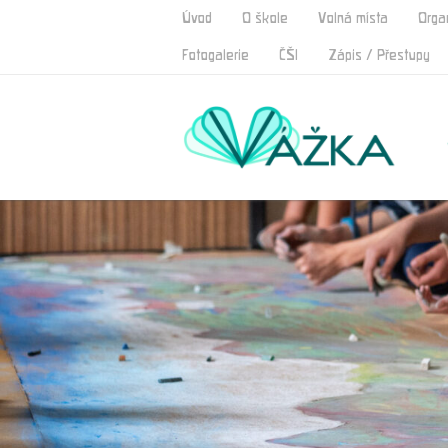
Úvod
O škole
Volná místa
Orga
Fotogalerie
ČŠI
Zápis / Přestupy