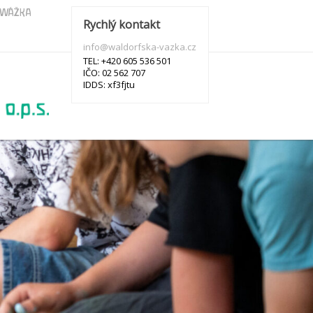
s WÁŽKA
Rychlý kontakt
info@waldorfska-vazka.cz
TEL: +420 605 536 501
IČO: 02 562 707
IDDS: xf3fjtu