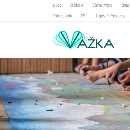
Úvod
O škole
Volná místa
Orga
Fotogalerie
ČŠI
Zápis / Přestupy