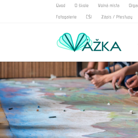
Úvod
O škole
Volná místa
Orga
Fotogalerie
ČŠI
Zápis / Přestupy