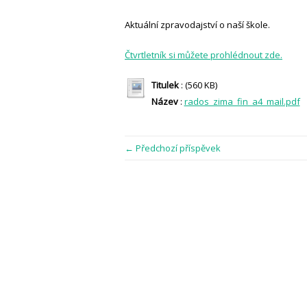
Aktuální zpravodajství o naší škole.
Čtvrtletník si můžete prohlédnout zde.
Titulek
: (560 KB)
Název
:
rados_zima_fin_a4_mail.pdf
← Předchozí příspěvek