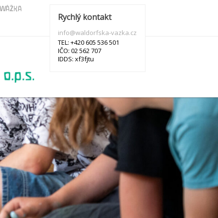
s WÁŽKA
Rychlý kontakt
info@waldorfska-vazka.cz
TEL: +420 605 536 501
IČO: 02 562 707
IDDS: xf3fjtu