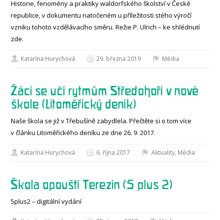
Historie, fenomény a praktiky waldorfského školství v České
republice, v dokumentu natočeném u příležitosti stého výročí
vzniku tohoto vzdělávacího směru. Režie P. Ulrich – ke shlédnutí
zde.
Katarína Hurychová
29. března 2019
Média
Žáci se učí rytmům Středohoří v nové
škole (Litoměřický deník)
Naše škola se již v Třebušíně zabydlela. Přečtěte si o tom více
v článku Litoměřického deníku ze dne 26. 9. 2017.
Katarína Hurychová
6. října 2017
Aktuality
,
Média
Škola opouští Terezín (5 plus 2)
5plus2 – digitální vydání