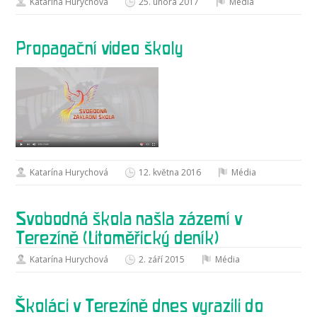
Katarína Hurychová
25. února 2017
Média
Propagační video školy
Katarína Hurychová
12. května 2016
Média
Svobodná škola našla zázemí v
Terezíně (Litoměřický deník)
Katarína Hurychová
2. září 2015
Média
Školáci v Terezíně dnes vyrazili do