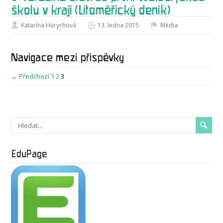
školu v kraji (Litoměřický deník)
Katarína Hurychová
13. ledna 2015
Média
Navigace mezi příspěvky
← Předchozí
1
2
3
EduPage