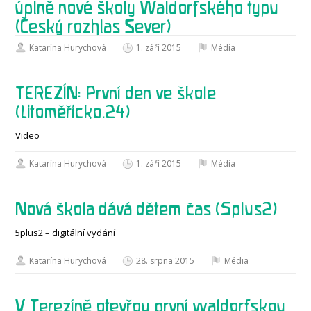
úplně nové školy Waldorfského typu
(Český rozhlas Sever)
Katarína Hurychová
1. září 2015
Média
TEREZÍN: První den ve škole
(Litoměřicko.24)
Video
Katarína Hurychová
1. září 2015
Média
Nová škola dává dětem čas (5plus2)
5plus2 – digitální vydání
Katarína Hurychová
28. srpna 2015
Média
V Terezíně otevřou první waldorfskou