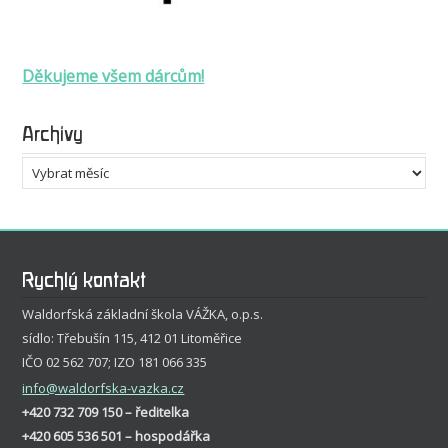
Děkujeme všem dárcům!
Archivy
Archivy
Rychlý kontakt
Waldorfská základní škola VÁŽKA, o.p.s.
sídlo: Třebušín 115, 412 01 Litoměřice
IČO 02 562 707; IZO 181 066 335
info
@waldorfska-vazka.cz
+420 732 709 150 – ředitelka
+420 605 536 501 – hospodářka