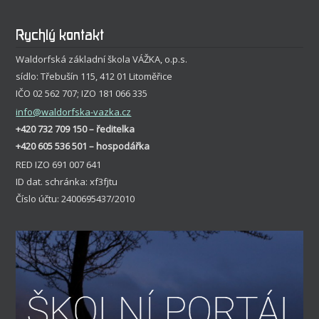
Rychlý kontakt
Waldorfská základní škola VÁŽKA, o.p.s.
sídlo: Třebušín 115, 412 01 Litoměřice
IČO 02 562 707; IZO 181 066 335
info
@waldorfska-vazka.cz
+420 732 709 150 – ředitelka
+420 605 536 501 – hospodářka
RED IZO 691 007 641
ID dat. schránka: xf3fjtu
Číslo účtu: 2400695437/2010