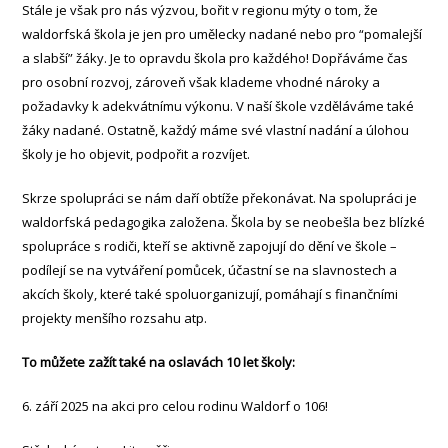
Stále je však pro nás výzvou, bořit v regionu mýty o tom, že
waldorfská škola je jen pro umělecky nadané nebo pro “pomalejší
a slabší” žáky. Je to opravdu škola pro každého! Dopřáváme čas
pro osobní rozvoj, zároveň však klademe vhodné nároky a
požadavky k adekvátnímu výkonu. V naší škole vzděláváme také
žáky nadané. Ostatně, každý máme své vlastní nadání a úlohou
školy je ho objevit, podpořit a rozvíjet.
Skrze spolupráci se nám daří obtíže překonávat. Na spolupráci je
waldorfská pedagogika založena. Škola by se neobešla bez blízké
spolupráce s rodiči, kteří se aktivně zapojují do dění ve škole –
podílejí se na vytváření pomůcek, účastní se na slavnostech a
akcích školy, které také spoluorganizují, pomáhají s finančními
projekty menšího rozsahu atp.
To můžete zažít také na oslavách 10 let školy:
6. září 2025 na akci pro celou rodinu Waldorf o 106!