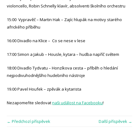
violoncello, Robin Schnelly klavír, absolventi školního orchestru
15:00 Vypravěč – Martin Hak – Zajíc hlupák na motivy starého
afrického příběhu
16:00 Divadlo na Klice – Co se nese v lese
17:00 Simon a Jakub – Housle, kytara – hudba napříč světem
18:00 Divadlo Tydvatu – Honzíkova cesta – příběh o hledání
nejpodivuhodnějšího hudebního nástroje
19.00 Pavel Houfek – zpěvák a kytarista
Nezapomeňte sledovat
naši událost na Facebooku
!
← Předchozí příspěvek
Další příspěvek →