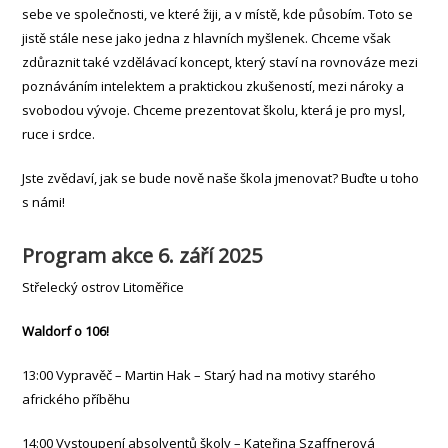
sebe ve společnosti, ve které žiji, a v místě, kde působím. Toto se
jistě stále nese jako jedna z hlavních myšlenek. Chceme však
zdůraznit také vzdělávací koncept, který staví na rovnováze mezi
poznáváním intelektem a praktickou zkušeností, mezi nároky a
svobodou vývoje. Chceme prezentovat školu, která je pro mysl,
ruce i srdce.
Jste zvědaví, jak se bude nově naše škola jmenovat? Buďte u toho
s námi!
Program akce 6. září 2025
Střelecký ostrov Litoměřice
Waldorf o 106!
13:00 Vypravěč – Martin Hak – Starý had na motivy starého
afrického příběhu
14:00 Vystoupení absolventů školy – Kateřina Szaffnerová