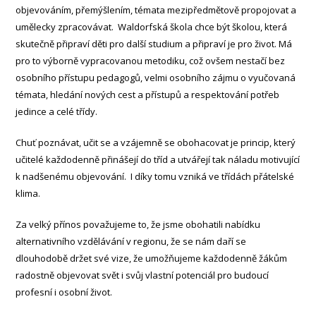
objevováním, přemýšlením, témata mezipředmětově propojovat a
umělecky zpracovávat. Waldorfská škola chce být školou, která
skutečně připraví děti pro další studium a připraví je pro život. Má
pro to výborně vypracovanou metodiku, což ovšem nestačí bez
osobního přístupu pedagogů, velmi osobního zájmu o vyučovaná
témata, hledání nových cest a přístupů a respektování potřeb
jedince a celé třídy.
Chuť poznávat, učit se a vzájemně se obohacovat je princip, který
učitelé každodenně přinášejí do tříd a utvářejí tak náladu motivující
k nadšenému objevování. I díky tomu vzniká ve třídách přátelské
klima.
Za velký přínos považujeme to, že jsme obohatili nabídku
alternativního vzdělávání v regionu, že se nám daří se
dlouhodobě držet své vize, že umožňujeme každodenně žákům
radostně objevovat svět i svůj vlastní potenciál pro budoucí
profesní i osobní život.