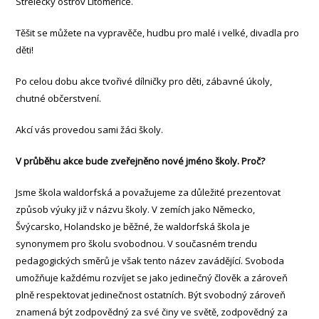
Střelecký ostrov Litoměřice.
Těšit se můžete na vypravěče, hudbu pro malé i velké, divadla pro
děti!
Po celou dobu akce tvořivé dílničky pro děti, zábavné úkoly,
chutné občerstvení.
Akcí vás provedou sami žáci školy.
V průběhu akce bude zveřejněno nové jméno školy. Proč?
Jsme škola waldorfská a považujeme za důležité prezentovat
způsob výuky již v názvu školy. V zemích jako Německo,
Švýcarsko, Holandsko je běžné, že waldorfská škola je
synonymem pro školu svobodnou. V současném trendu
pedagogických směrů je však tento název zavádějící. Svoboda
umožňuje každému rozvíjet se jako jedinečný člověk a zároveň
plně respektovat jedinečnost ostatních. Být svobodný zároveň
znamená být zodpovědný za své činy ve světě, zodpovědný za