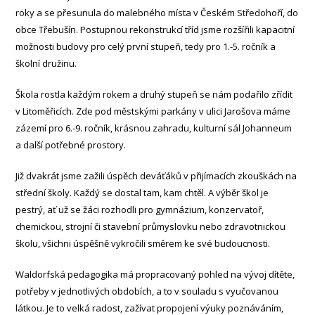
roky a se přesunula do malebného místa v Českém Středohoří, do
obce Třebušín. Postupnou rekonstrukcí tříd jsme rozšířili kapacitní
možnosti budovy pro celý první stupeň, tedy pro 1.-5. ročník a
školní družinu.
Škola rostla každým rokem a druhý stupeň se nám podařilo zřídit
v Litoměřicích. Zde pod městskými parkány v ulici Jarošova máme
zázemí pro 6.-9. ročník, krásnou zahradu, kulturní sál Johanneum
a další potřebné prostory.
Již dvakrát jsme zažili úspěch deváťáků v přijímacích zkouškách na
střední školy. Každý se dostal tam, kam chtěl. A výběr škol je
pestrý, ať už se žáci rozhodli pro gymnázium, konzervatoř,
chemickou, strojní či stavební průmyslovku nebo zdravotnickou
školu, všichni úspěšně vykročili směrem ke své budoucnosti.
Waldorfská pedagogika má propracovaný pohled na vývoj dítěte,
potřeby v jednotlivých obdobích, a to v souladu s vyučovanou
látkou. Je to velká radost, zažívat propojení výuky poznáváním,