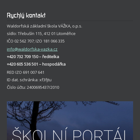
Rychlý kontakt
Waldorfská základní škola VÁŽKA, o.p.s.
sídlo: Třebušín 115, 412 01 Litoměřice
IČO 02 562 707; IZO 181 066 335
info
@waldorfska-vazka.cz
+420 732 709 150 – ředitelka
+420 605 536 501 – hospodářka
RED IZO 691 007 641
ID dat. schránka: xf3fjtu
Číslo účtu: 2400695437/2010