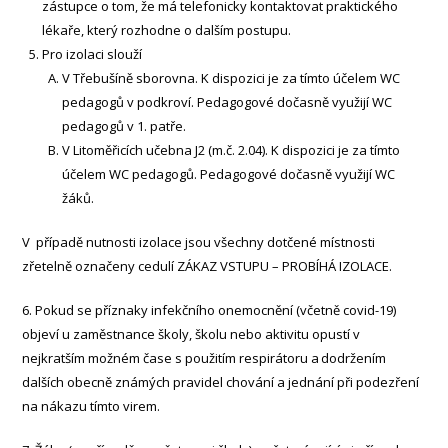
zástupce o tom, že má telefonicky kontaktovat praktického
lékaře, který rozhodne o dalším postupu.
Pro izolaci slouží
V Třebušíně sborovna. K dispozici je za tímto účelem WC
pedagogů v podkroví. Pedagogové dočasně využijí WC
pedagogů v 1. patře.
V Litoměřicích učebna J2 (m.č. 2.04). K dispozici je za tímto
účelem WC pedagogů. Pedagogové dočasně využijí WC
žáků.
V případě nutnosti izolace jsou všechny dotčené místnosti
zřetelně označeny cedulí ZÁKAZ VSTUPU – PROBÍHÁ IZOLACE.
6. Pokud se příznaky infekčního onemocnění (včetně covid-19)
objeví u zaměstnance školy, školu nebo aktivitu opustí v
nejkratším možném čase s použitím respirátoru a dodržením
dalších obecně známých pravidel chování a jednání při podezření
na nákazu tímto virem.