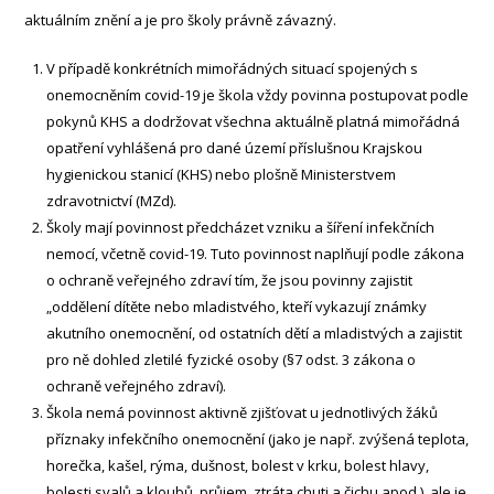
aktuálním znění a je pro školy právně závazný.
V případě konkrétních mimořádných situací spojených s
onemocněním covid-19 je škola vždy povinna postupovat podle
pokynů KHS a dodržovat všechna aktuálně platná mimořádná
opatření vyhlášená pro dané území příslušnou Krajskou
hygienickou stanicí (KHS) nebo plošně Ministerstvem
zdravotnictví (MZd).
Školy mají povinnost předcházet vzniku a šíření infekčních
nemocí, včetně covid-19. Tuto povinnost naplňují podle zákona
o ochraně veřejného zdraví tím, že jsou povinny zajistit
„oddělení dítěte nebo mladistvého, kteří vykazují známky
akutního onemocnění, od ostatních dětí a mladistvých a zajistit
pro ně dohled zletilé fyzické osoby (§7 odst. 3 zákona o
ochraně veřejného zdraví).
Škola nemá povinnost aktivně zjišťovat u jednotlivých žáků
příznaky infekčního onemocnění (jako je např. zvýšená teplota,
horečka, kašel, rýma, dušnost, bolest v krku, bolest hlavy,
bolesti svalů a kloubů, průjem, ztráta chuti a čichu apod.), ale je