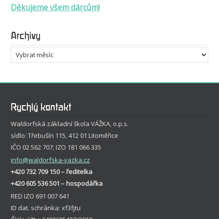
Děkujeme všem dárcům!
Archivy
Archivy
Rychlý kontakt
Waldorfská základní škola VÁŽKA, o.p.s.
sídlo: Třebušín 115, 412 01 Litoměřice
IČO 02 562 707; IZO 181 066 335
info
@waldorfska-vazka.cz
+420 732 709 150 – ředitelka
+420 605 536 501 – hospodářka
RED IZO 691 007 641
ID dat. schránka: xf3fjtu