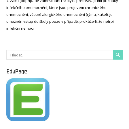
7. Žáku (popřípadě zaměstnanci školy) s přetrvávajícími příznaky
infekčního onemocnění, které jsou projevem chronického
onemocnění, včetně alergického onemocnění (rýma, kašel), je
umožněn vstup do školy pouze v případě, prokáže-li, že netrpí
infekční nemocí.
EduPage