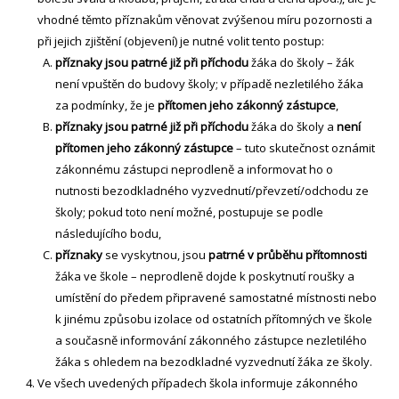
vhodné těmto příznakům věnovat zvýšenou míru pozornosti a
při jejich zjištění (objevení) je nutné volit tento postup:
příznaky jsou patrné již při příchodu
žáka do školy – žák
není vpuštěn do budovy školy; v případě nezletilého žáka
za podmínky, že je
přítomen jeho zákonný zástupce
,
příznaky jsou patrné již při příchodu
žáka do školy a
není
přítomen jeho zákonný zástupce
– tuto skutečnost oznámit
zákonnému zástupci neprodleně a informovat ho o
nutnosti bezodkladného vyzvednutí/převzetí/odchodu ze
školy; pokud toto není možné, postupuje se podle
následujícího bodu,
příznaky
se vyskytnou, jsou
patrné v průběhu přítomnosti
žáka ve škole – neprodleně dojde k poskytnutí roušky a
umístění do předem připravené samostatné místnosti nebo
k jinému způsobu izolace od ostatních přítomných ve škole
a současně informování zákonného zástupce nezletilého
žáka s ohledem na bezodkladné vyzvednutí žáka ze školy.
Ve všech uvedených případech škola informuje zákonného