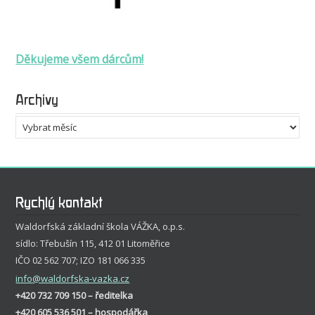
Děkujeme všem dárcům!
Archivy
Archivy
Rychlý kontakt
Waldorfská základní škola VÁŽKA, o.p.s.
sídlo: Třebušín 115, 412 01 Litoměřice
IČO 02 562 707; IZO 181 066 335
info
@waldorfska-vazka.cz
+420 732 709 150 – ředitelka
+420 605 536 501 – hospodářka