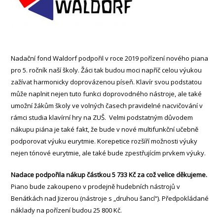
Nadační fond Waldorf podpořil v roce 2019 pořízení nového piana
pro 5. ročník naší školy. Žáci tak budou moci napříč celou výukou
zažívat harmonicky doprovázenou píseň. Klavír svou podstatou
může naplnit nejen tuto funkci doprovodného nástroje, ale také
umožní žákům školy ve volných časech pravidelné nacvičování v
rámci studia klavírní hry na ZUŠ. Velmi podstatným důvodem
nákupu piána je také fakt, že bude v nové multifunkční učebně
podporovat výuku eurytmie. Korepetice rozšíří možnosti výuky
nejen tónové eurytmie, ale také bude zpestřujícím prvkem výuky.
Nadace podpořila nákup částkou 5 733 Kč za což velice děkujeme.
Piano bude zakoupeno v prodejně hudebních nástrojů v
Benátkách nad Jizerou (nástroje s „druhou šancí“). Předpokládané
náklady na pořízení budou 25 800 Kč.