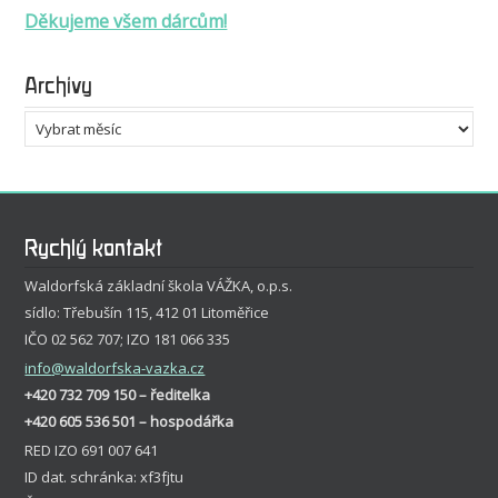
Děkujeme všem dárcům!
Archivy
Archivy
Rychlý kontakt
Waldorfská základní škola VÁŽKA, o.p.s.
sídlo: Třebušín 115, 412 01 Litoměřice
IČO 02 562 707; IZO 181 066 335
info
@waldorfska-vazka.cz
+420 732 709 150 – ředitelka
+420 605 536 501 – hospodářka
RED IZO 691 007 641
ID dat. schránka: xf3fjtu