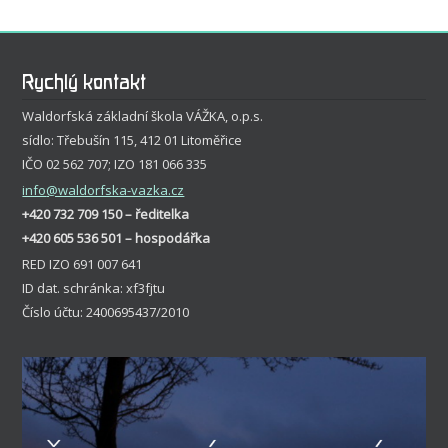
Rychlý kontakt
Waldorfská základní škola VÁŽKA, o.p.s.
sídlo: Třebušín 115, 412 01 Litoměřice
IČO 02 562 707; IZO 181 066 335
info
@waldorfska-vazka.cz
+420 732 709 150 – ředitelka
+420 605 536 501 – hospodářka
RED IZO 691 007 641
ID dat. schránka: xf3fjtu
Číslo účtu: 2400695437/2010