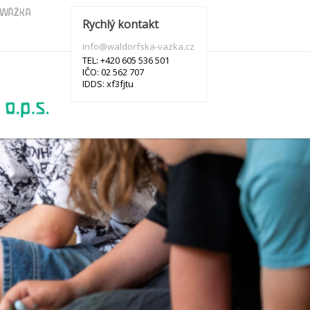
s WÁŽKA
Rychlý kontakt
info@waldorfska-vazka.cz
TEL: +420 605 536 501
IČO: 02 562 707
IDDS: xf3fjtu