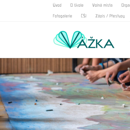
Úvod
O škole
Volná místa
Orga
Fotogalerie
ČŠI
Zápis / Přestupy