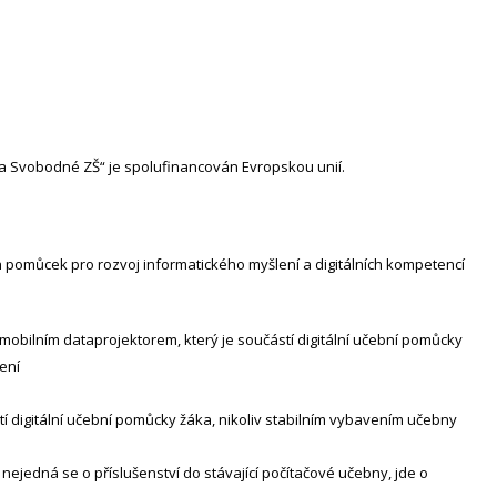
na Svobodné ZŠ“ je spolufinancován Evropskou unií.
h pomůcek pro rozvoj informatického myšlení a digitálních kompetencí
 mobilním dataprojektorem, který je součástí digitální učební pomůcky
ení
tí digitální učební pomůcky žáka, nikoliv stabilním vybavením učebny
nejedná se o příslušenství do stávající počítačové učebny, jde o