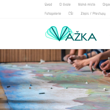
Úvod
O škole
Volná místa
Orga
Fotogalerie
ČŠI
Zápis / Přestupy