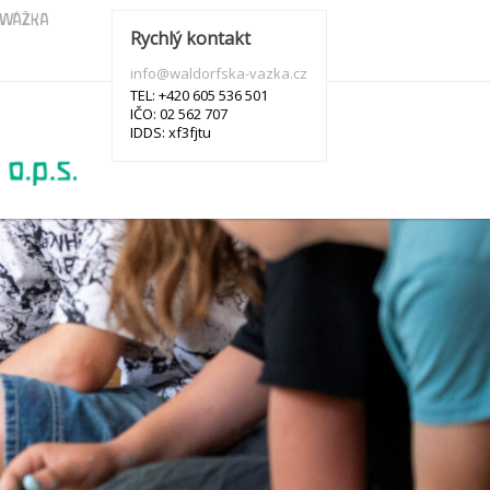
s WÁŽKA
Rychlý kontakt
info@waldorfska-vazka.cz
TEL: +420 605 536 501
IČO: 02 562 707
IDDS: xf3fjtu