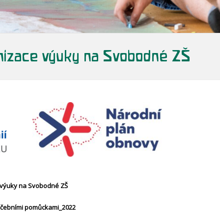
rnizace výuky na Svobodné ZŠ
e výuky na Svobodné ZŠ
i učebními pomůckami_2022